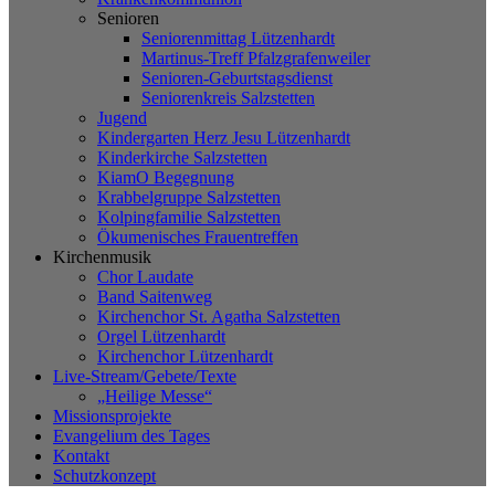
Senioren
Seniorenmittag Lützenhardt
Martinus-Treff Pfalzgrafenweiler
Senioren-Geburtstagsdienst
Seniorenkreis Salzstetten
Jugend
Kindergarten Herz Jesu Lützenhardt
Kinderkirche Salzstetten
KiamO Begegnung
Krabbelgruppe Salzstetten
Kolpingfamilie Salzstetten
Ökumenisches Frauentreffen
Kirchenmusik
Chor Laudate
Band Saitenweg
Kirchenchor St. Agatha Salzstetten
Orgel Lützenhardt
Kirchenchor Lützenhardt
Live-Stream/Gebete/Texte
„Heilige Messe“
Missionsprojekte
Evangelium des Tages
Kontakt
Schutzkonzept