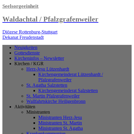
Seelsorgeeinheit
Waldachtal / Pfalzgrafenweiler
Diözese Rottenburg-Stuttgart
Dekanat Freudenstadt
Neuigkeiten
Gottesdienste
Kircheninfos – Newsletter
Kirchen / KGR
Herz-Jesu Lützenhardt
Kirchengemeinderat Lützenhardt /
Pfalzgrafenweiler
St. Agatha Salzstetten
Kirchengemeinderat Salzstetten
St. Martin Pfalzgrafenweiler
Wallfahrtskirche Heiligenbronn
Aktivitäten
Ministranten
Ministranten Herz-Jesu
Ministranten St. Martin
Ministranten St. Agatha
Krankenkommunion