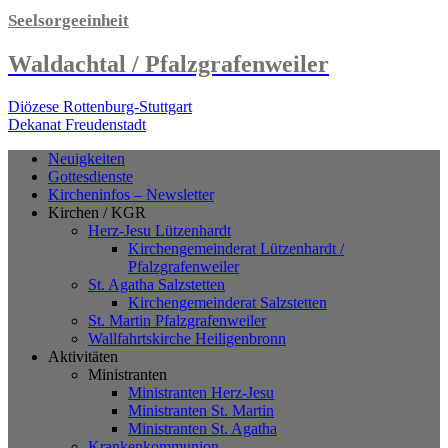
Seelsorgeeinheit
Waldachtal / Pfalzgrafenweiler
Diözese Rottenburg-Stuttgart
Dekanat Freudenstadt
Neuigkeiten
Gottesdienste
Kircheninfos – Newsletter
Kirchen / KGR
Herz-Jesu Lützenhardt
Kirchengemeinderat Lützenhardt /
Pfalzgrafenweiler
St. Agatha Salzstetten
Kirchengemeinderat Salzstetten
St. Martin Pfalzgrafenweiler
Wallfahrtskirche Heiligenbronn
Aktivitäten
Ministranten
Ministranten Herz-Jesu
Ministranten St. Martin
Ministranten St. Agatha
Krankenkommunion