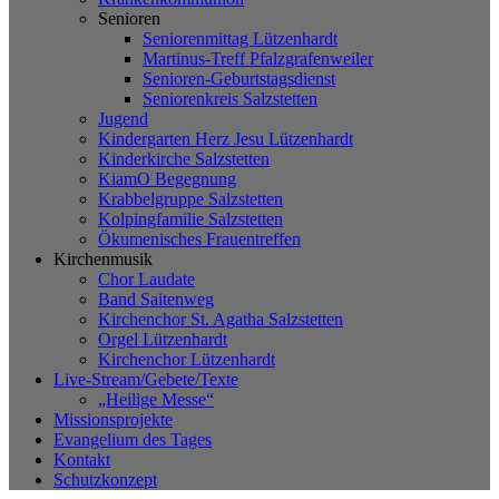
Senioren
Seniorenmittag Lützenhardt
Martinus-Treff Pfalzgrafenweiler
Senioren-Geburtstagsdienst
Seniorenkreis Salzstetten
Jugend
Kindergarten Herz Jesu Lützenhardt
Kinderkirche Salzstetten
KiamO Begegnung
Krabbelgruppe Salzstetten
Kolpingfamilie Salzstetten
Ökumenisches Frauentreffen
Kirchenmusik
Chor Laudate
Band Saitenweg
Kirchenchor St. Agatha Salzstetten
Orgel Lützenhardt
Kirchenchor Lützenhardt
Live-Stream/Gebete/Texte
„Heilige Messe“
Missionsprojekte
Evangelium des Tages
Kontakt
Schutzkonzept