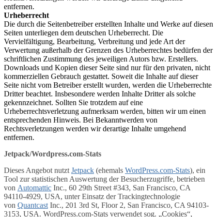
entfernen.
Urheberrecht
Die durch die Seitenbetreiber erstellten Inhalte und Werke auf diesen
Seiten unterliegen dem deutschen Urheberrecht. Die
Vervielfältigung, Bearbeitung, Verbreitung und jede Art der
Verwertung außerhalb der Grenzen des Urheberrechtes bedürfen der
schriftlichen Zustimmung des jeweiligen Autors bzw. Erstellers.
Downloads und Kopien dieser Seite sind nur für den privaten, nicht
kommerziellen Gebrauch gestattet. Soweit die Inhalte auf dieser
Seite nicht vom Betreiber erstellt wurden, werden die Urheberrechte
Dritter beachtet. Insbesondere werden Inhalte Dritter als solche
gekennzeichnet. Sollten Sie trotzdem auf eine
Urheberrechtsverletzung aufmerksam werden, bitten wir um einen
entsprechenden Hinweis. Bei Bekanntwerden von
Rechtsverletzungen werden wir derartige Inhalte umgehend
entfernen.
Jetpack/Wordpress.com-Stats
Dieses Angebot nutzt
Jetpack
(ehemals
WordPress.com-Stats
), ein
Tool zur statistischen Auswertung der Besucherzugriffe, betrieben
von
Automattic
Inc., 60 29th Street #343, San Francisco, CA
94110-4929, USA, unter Einsatz der Trackingtechnologie
von
Quantcast
Inc., 201 3rd St, Floor 2, San Francisco, CA 94103-
3153, USA. WordPress.com-Stats verwendet sog. „Cookies“,