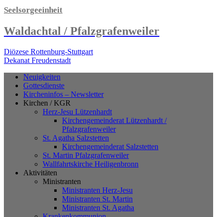
Seelsorgeeinheit
Waldachtal / Pfalzgrafenweiler
Diözese Rottenburg-Stuttgart
Dekanat Freudenstadt
Neuigkeiten
Gottesdienste
Kircheninfos – Newsletter
Kirchen / KGR
Herz-Jesu Lützenhardt
Kirchengemeinderat Lützenhardt /
Pfalzgrafenweiler
St. Agatha Salzstetten
Kirchengemeinderat Salzstetten
St. Martin Pfalzgrafenweiler
Wallfahrtskirche Heiligenbronn
Aktivitäten
Ministranten
Ministranten Herz-Jesu
Ministranten St. Martin
Ministranten St. Agatha
Krankenkommunion