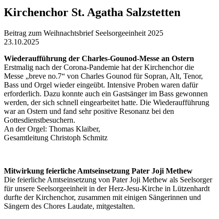
Kirchenchor St. Agatha Salzstetten
Beitrag zum Weihnachtsbrief Seelsorgeeinheit 2025
23.10.2025
Wiederaufführung der Charles-Gounod-Messe an Ostern
Erstmalig nach der Corona-Pandemie hat der Kirchenchor die
Messe „breve no.7“ von Charles Gounod für Sopran, Alt, Tenor,
Bass und Orgel wieder eingeübt.
Intensive Proben waren dafür
erforderlich.
Dazu konnte auch ein Gastsänger im Bass gewonnen
werden, der sich schnell eingearbeitet hatte.
Die Wiederaufführung
war an Ostern und fand sehr positive Resonanz bei den
Gottesdienstbesuchern.
An der Orgel: Thomas Klaiber,
Gesamtleitung Christoph Schmitz
Mitwirkung feierliche Amtseinsetzung Pater Joji Methew
Die feierliche Amtseinsetzung von Pater Joji Methew als Seelsorger
für unsere Seelsorgeeinheit in der Herz-Jesu-Kirche in Lützenhardt
durfte der Kirchenchor, zusammen mit einigen Sängerinnen und
Sängern des Chores Laudate, mitgestalten.