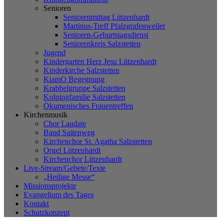
Senioren
Seniorenmittag Lützenhardt
Martinus-Treff Pfalzgrafenweiler
Senioren-Geburtstagsdienst
Seniorenkreis Salzstetten
Jugend
Kindergarten Herz Jesu Lützenhardt
Kinderkirche Salzstetten
KiamO Begegnung
Krabbelgruppe Salzstetten
Kolpingfamilie Salzstetten
Ökumenisches Frauentreffen
Kirchenmusik
Chor Laudate
Band Saitenweg
Kirchenchor St. Agatha Salzstetten
Orgel Lützenhardt
Kirchenchor Lützenhardt
Live-Stream/Gebete/Texte
„Heilige Messe“
Missionsprojekte
Evangelium des Tages
Kontakt
Schutzkonzept