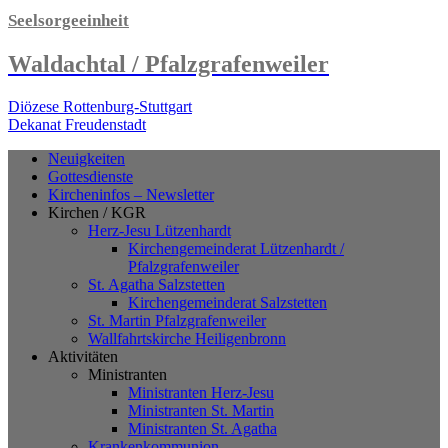
Seelsorgeeinheit
Waldachtal / Pfalzgrafenweiler
Diözese Rottenburg-Stuttgart
Dekanat Freudenstadt
Neuigkeiten
Gottesdienste
Kircheninfos – Newsletter
Kirchen / KGR
Herz-Jesu Lützenhardt
Kirchengemeinderat Lützenhardt /
Pfalzgrafenweiler
St. Agatha Salzstetten
Kirchengemeinderat Salzstetten
St. Martin Pfalzgrafenweiler
Wallfahrtskirche Heiligenbronn
Aktivitäten
Ministranten
Ministranten Herz-Jesu
Ministranten St. Martin
Ministranten St. Agatha
Krankenkommunion