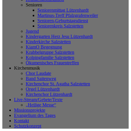
Senioren
Seniorenmittag Lützenhardt
Martinus-Treff Pfalzgrafenweiler
Senioren-Geburtstagsdienst
Seniorenkreis Salzstetten
Jugend
Kindergarten Herz Jesu Lützenhardt
Kinderkirche Salzstetten
KiamO Begegnung
Krabbelgruppe Salzstetten
Kolpingfamilie Salzstetten
Ökumenisches Frauentreffen
Kirchenmusik
Chor Laudate
Band Saitenweg
Kirchenchor St. Agatha Salzstetten
Orgel Lützenhardt
Kirchenchor Lützenhardt
Live-Stream/Gebete/Texte
„Heilige Messe“
Missionsprojekte
Evangelium des Tages
Kontakt
Schutzkonzept