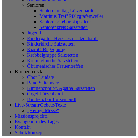
Senioren
Seniorenmittag Lützenhardt
Martinus-Treff Pfalzgrafenweiler
Senioren-Geburtstagsdienst
Seniorenkreis Salzstetten
Jugend
Kindergarten Herz Jesu Lützenhardt
Kinderkirche Salzstetten
KiamO Begegnung
Krabbelgruppe Salzstetten
Kolpingfamilie Salzstetten
Ökumenisches Frauentreffen
Kirchenmusik
Chor Laudate
Band Saitenweg
Kirchenchor St. Agatha Salzstetten
Orgel Lützenhardt
Kirchenchor Lützenhardt
Live-Stream/Gebete/Texte
„Heilige Messe“
Missionsprojekte
Evangelium des Tages
Kontakt
Schutzkonzept